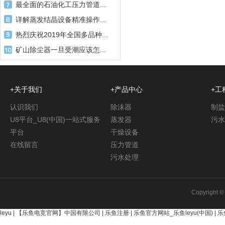
最全面的石油化工压力管道...
详解蒸发结晶设备精准操作...
热烈庆祝2019年全国多品种...
矿山除尘器一旦受潮应该怎...
+关于我们
+产品中心
+工
认识我们
除沫器
制盐
U8平台_U8(中国)一站式服务
蒸发器
污水
平台
干燥设备
在线留言
压力管道
污水处理
Copyright 
leyu
|
【乐鱼电竞官网】中国有限公司
|
乐鱼注册
|
乐鱼官方网站_乐鱼leyu(中国)
|
乐