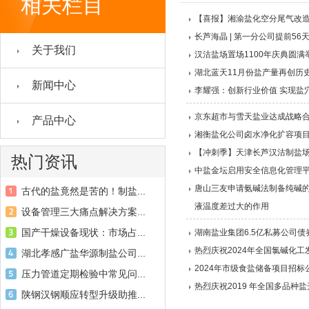
相关栏目
【喜报】湘渝盐化空分尾气改
长芦海晶 | 第一分公司提前5
关于我们
汉沽盐场置场1100年庆典圆满
湖北蓝天11月份盐产量再创历
新闻中心
李耀强：创新行业价值 实现盐
京东超市与雪天盐业达成战略合
产品中心
湘衡盐化公司卤水净化扩容项
【冲刺季】天津长芦汉沽制盐
热门资讯
中盐金坛启用安全信息化管理
唐山三友申请氨碱法制备纯碱
古代的盐竟然是苦的！制盐...
液温度差过大的作用
设备管理三大痛点解决方案...
国产干燥设备现状：市场占...
湖南盐业集团6.5亿私募公司债
热烈庆祝2024年全国氯碱化工
湖北孝感广盐华源制盐公司...
2024年市级食盐储备项目招标
压力管道定期检验中常见问...
热烈庆祝2019 年全国多品种
陕钢汉钢顺应转型升级助推...