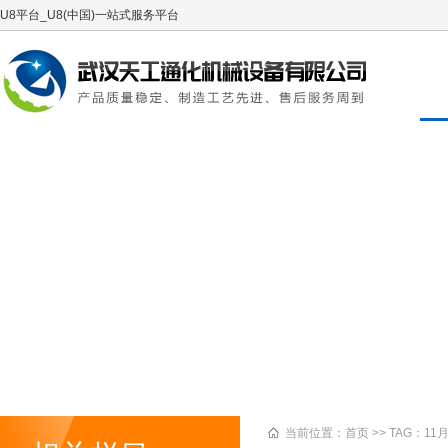
U8平台_U8(中国)一站式服务平台
当前位置：
首页
>> TAG：11