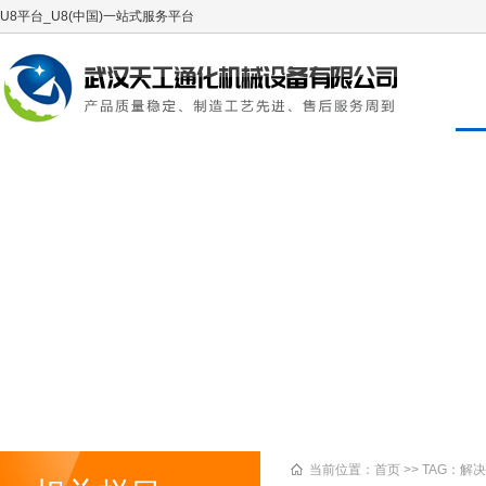
U8平台_U8(中国)一站式服务平台
当前位置：
首页
>> TAG：解