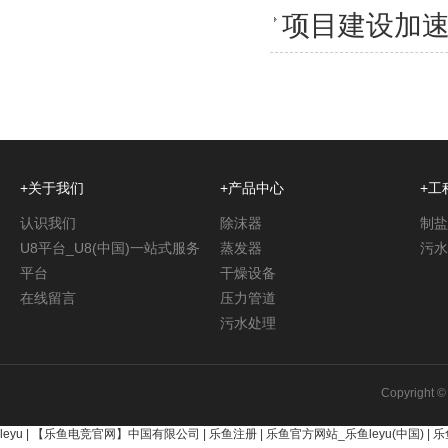
项目建设加速
+关于我们
+产品中心
+工
认识我们
除沫器
制盐
U8平台_U8(中国)一站式服务
蒸发器
污水
平台
干燥设备
在线留言
压力管道
污水处理
Copyright 
leyu
|
【乐鱼电竞官网】中国有限公司
|
乐鱼注册
|
乐鱼官方网站_乐鱼leyu(中国)
|
乐