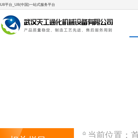
U8平台_U8(中国)一站式服务平台
当前位置：