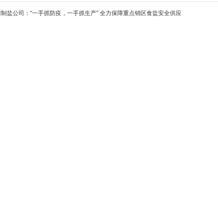
制盐公司：“一手抓防疫，一手抓生产” 全力保障重点销区食盐安全供应