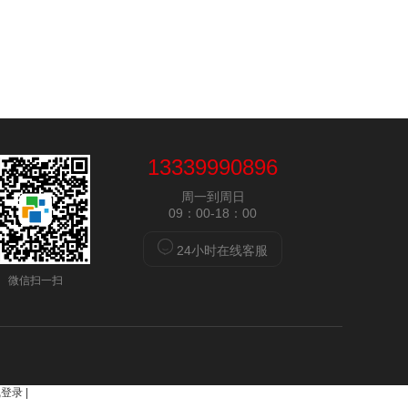
13339990896
周一到周日
09：00-18：00
24小时在线客服
微信扫一扫
线登录
|