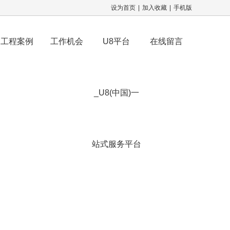
设为首页
|
加入收藏
|
手机版
工程案例
工作机会
U8平台
在线留言
_U8(中国)一
站式服务平台