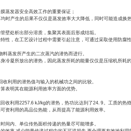
降膜蒸发器安全高效工作的重要保证；
均时产生的后果不仅仅是蒸发效率大大降低，同时可能造成换热
的管壁处析出部分溶质，集聚其表面后形成结垢。
蚀特性，在工艺设计过程中需要引起注意，可通过采取使用防腐
用物料蒸发所产生的二次蒸汽的潜热而进行。
本身冷凝所放出的潜热，因此蒸发所耗的能量仅仅是压缩机所耗
于回收利用的潜热值与输入的机械功之间的比较。
计算表明其在能源利用效率方面的优势。
以回收利用2257.6 kJ/kg的潜热，热功比达到了24. 9。工质
为可资利用的高品位热能，从而提高了能源利用效率。
位时间内、单位传热面积传递的热量尽可能增多。
的效率,减少能量传递过程中的不可逆损失,更合理更有效地利用能