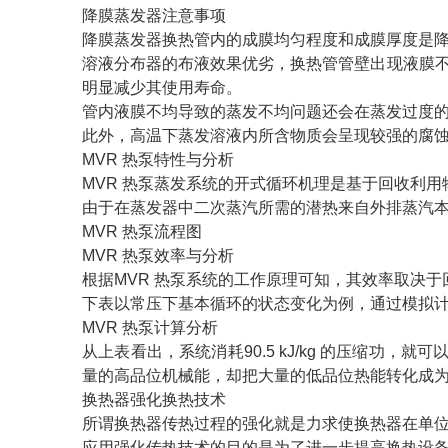
降膜蒸发器注意事项
降膜蒸发器换热管内的成膜均匀程度和成膜厚度是
溶液分布器的布液效果优劣，换热管管壁出现液膜不
明显减少其使用寿命。
管内液膜不均导致的蒸发不均问题还会在蒸发过度
此外，高温下蒸发溶液内所含物质会呈现较强的腐
MVR 热泵特性与分析
MVR 热泵蒸发系统的开式循环机理是基于回收利
由于在蒸发器中二次蒸汽所需的潜热来自外排蒸汽
MVR 热泵流程图
MVR 热泵效率与分析
根据MVR 热泵系统的工作原理可知，其效率取决
下表以常压下基本循环的状态变化为例，通过模拟
MVR 热泵计算分析
从上表看出，系统消耗90.5 kJ/kg 的压缩功，就可
量的高品位机械能，却把大量的低品位热能转化成
换热器强化换热技术
所谓换热器传热过程的强化就是力求使换热器在单
应用强化传热技术的目的是为了进一步提高换热设备