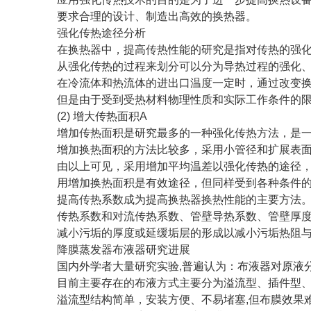
要求合理的设计、制造出高效的换热器。
强化传热途径分析
在换热器中，提高传热性能的研究是指对传热的强
从强化传热的过程来划分可以分为导热过程的强化
在冷流体和热流体的进出口温度一定时，通过改变
但是由于受到受热材料物理性质和实际工作条件的
(2) 增大传热面积A
增加传热面积是研究最多的一种强化传热方法，是
增加换热面积的方法比较多，采用小管径和扩展表
由以上可见，采用增加平均温差以强化传热的途径
用增加换热面积是有效途径，但同样受到各种条件
提高传热系数成为提高换热器换热性能的主要方法
传热系数和对流传热系数、管壁导热系数、管壁厚
减小污垢的厚度或延缓垢层的形成以减小污垢热阻
降膜蒸发器布液器研究进展
国内外学者大量研究实验,普遍认为：布液器对原液
目前主要存在的布液方式主要分为溢流型、插件型
溢流型结构简单，安装方便、不易堵塞,但布膜效果