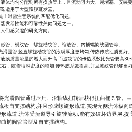
证液体均勾分配到所有换热管上，且流动阻力大、易堵塞、安装
本高,适用于大型降膜蒸发器。
系统上时需注意系统的匹配优化问题。
膜蒸发器性能和可靠性关健问题之一。
为人们感兴趣的研究方向。
波形管、横纹管、螺旋槽纹管、缩放管、内插螺旋线圆管等。
光滑圆管,竖直螺旋槽纹管的液膜厚度更均勾,传热传质性质更好
液膜质量流量的增大而升高,而波纹管的传热系数比光管要高30
右，随着喷淋密度的增加,传热膜系数提高,并且波纹管能够更好的
将光滑圆管通过压扁、沿轴线扭转后获得扭曲椭圆管。
由
板自支撑结构,并且形成螺旋形流道,实现壳侧流体纵向螺
形流道,流体受流道导引旋转流动,能有效破坏边界层,提
扭曲椭圆管管型及自支撑结构。