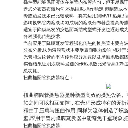
插件型能够保证液体在单管内布膜均勾，但不易保
盘式分布器布液均勾,不易结坂,操作稳定,但制造成
降膜蒸发技术已比较成熟，将其运用到MVR 热泵
影响换热管内溶液均匀成膜的溶液分布器是提高降
适宜于降膜蒸发的换热面新结构型式开发也逐渐成
各种强化传热技术
当前应用于降膜蒸发管程强化传热的换热管主要有
分布分析,认为液膜形状主要受表面张力影响,相对于
光管和波纹管的平均传热膜分系数以及摩擦系数都随
实验结果证明液膜蒸发侧的传热系数比光管高10%左
总功耗。
扭曲椭圆管换热器特点：
扭曲椭圆管换热器是种新型高效的换热设备。
轴之间可以相互支撑，在壳程形成特有的无折流
程由于压扁与扭曲作用,同样为流体创造了螺旋
壁,应用于管内降膜蒸发器中能避免干壁现象,
扭曲椭圆管换热器