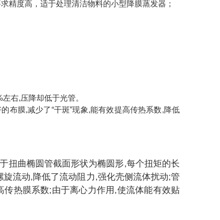
要求精度高，适于处理清洁物料的小型降膜蒸发器；
。
%左右,压降却低于光管。
布膜,减少了“干斑”现象,能有效提高传热系数,降低
于扭曲椭圆管截面形状为椭圆形,每个扭矩的长
旋流动,降低了流动阻力,强化壳侧流体扰动;
管
高传热膜系数;
由于离心力作用,使流体能有效贴