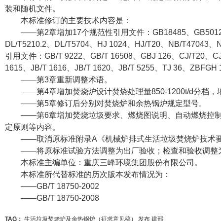
装和随机文件。
本标准修订的主要技术内容是：
——第2章增加17个规范性引用文件：GB18485、GB50126、GB/T
DL/T5210.2、DL/T5704、HJ 1024、HJ/T20、NB/T47
引用文件：GB/T 9222、GB/T 16508、GBJ 126、CJ/T20、CJ/T3
1615、JB/T 1616、JB/T 1620、JB/T 5255、TJ 36、ZBFG
——第3章重新调整术语。
——第4章增加焚烧炉设计焚烧处理量850-1200t/d
——第5章修订后分别对焚烧炉和余热锅炉规定型号。
——第6章增加焚烧垃圾要求、燃烧图说明、自动燃烧控
定原则等内容。
——取消原标准附录A《机械炉排式生活垃圾焚烧炉技术
——将原标准试验方法调整为出厂验收；检查和验收调整
本标准主编单位：重庆三峰环境集团股份有限公司。
本标准所代替标准的历次版本发布情况为：
——GB/T 18750-2002
——GB/T 18750-2008
TAG：
生活垃圾焚烧炉及余热锅炉（征求意见稿）
发布
建部