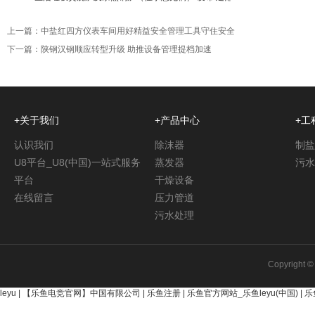
上一篇：
中盐红四方仪表车间用好精益安全管理工具守住安全
下一篇：
陕钢汉钢顺应转型升级 助推设备管理提档加速
+关于我们
+产品中心
+工
认识我们
除沫器
制盐
U8平台_U8(中国)一站式服务
蒸发器
污水
平台
干燥设备
在线留言
压力管道
污水处理
Copyright 
leyu
|
【乐鱼电竞官网】中国有限公司
|
乐鱼注册
|
乐鱼官方网站_乐鱼leyu(中国)
|
乐